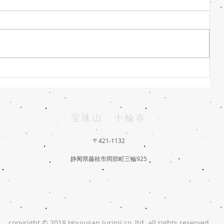
もくれん開花 3月1日
宝珠山 十輪寺
〒421-1132
静岡県藤枝市岡部町三輪925
copyright © 2018 Houjusan Jurinji co.,ltd. all rights reserved.