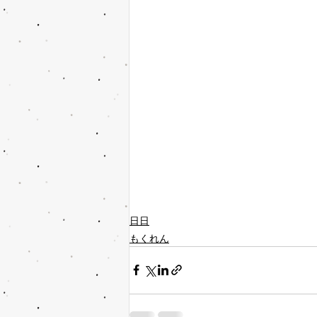
日日
もくれん