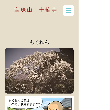
宝珠山 十輪寺
​もくれん