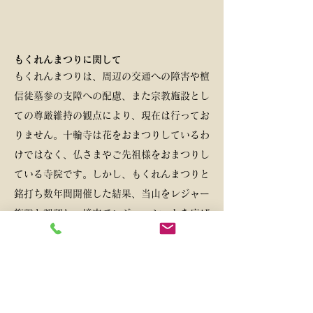
もくれんまつりに関して
もくれんまつりは、周辺の交通への障害や檀
信徒墓参の支障への配慮、また宗教施
設とし
ての
尊厳維持の観点により、現在は行ってお
りません。十輪寺は花をおまつりしているわ
けではなく、仏さまやご先祖様をおまつりし
ている寺院です。しかし、もくれんまつりと
銘打ち数年間開催した結果、当山をレジャー
施設と誤認し、境内でレジャーシートを広げ
飲食をしたり、花を見るのみで参拝をおろそ
かにしたりする姿が散見さ
れるようになりま
した。このような寺院となってしまったこと
に憂慮せざるを得ず、当山がこれ以上宗教施
設から逸脱していく姿は住職の望むところで