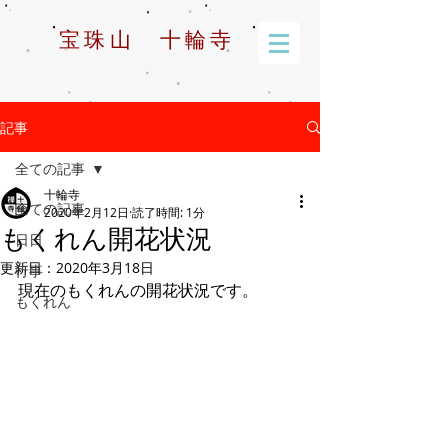
宝珠山 十輪寺
記事
全ての記事
十輪寺
全ての記事
2020年2月12日
読了時間: 1分
もくれん開花状況
日日
更新日：
2020年3月18日
行事
現在のもくれんの開花状況です。
もくれん