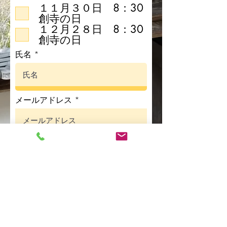
１１月３０日 8：30
項
創寺の日
目
１２月２８日 8：30
創寺の日
氏名
メールアドレス
連絡先電話番号
住所(任意）
送信する