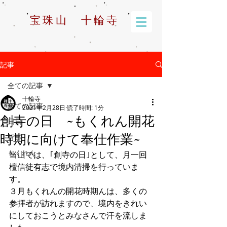
宝珠山 十輪寺
記事
全ての記事
十輪寺
全ての記事
2021年2月28日
読了時間: 1分
創寺の日 ~もくれん開花
日日
時期に向けて奉仕作業~
行事
もくれん
当山では、｢創寺の日｣として、月一回
檀信徒有志で境内清掃を行っていま
す。
３月もくれんの開花時期んは、多くの
参拝者が訪れますので、境内をきれい
にしておこうとみなさんで汗を流しま