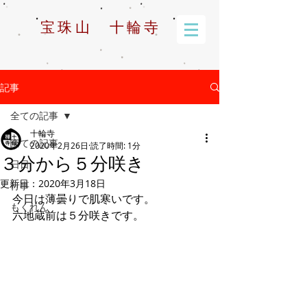
宝珠山 十輪寺
記事
全ての記事
十輪寺
全ての記事
2020年2月26日
読了時間: 1分
３分から５分咲き
日日
更新日：
2020年3月18日
行事
今日は薄曇りで肌寒いです。
もくれん
六地蔵前は５分咲きです。  