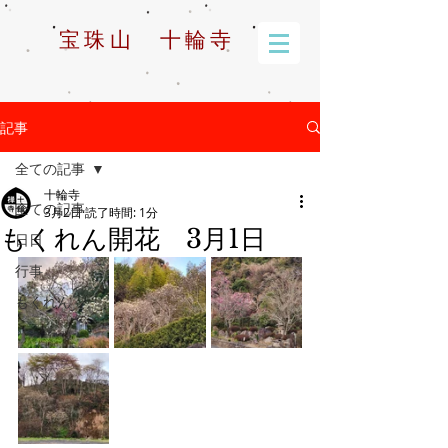
宝珠山 十輪寺
記事
全ての記事
十輪寺
全ての記事
3月2日
読了時間: 1分
もくれん開花 3月1日
日日
行事
もくれん