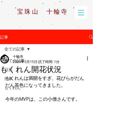
宝珠山 十輪寺
記事
全ての記事
十輪寺
全ての記事
2024年3月15日
読了時間: 1分
もくれん開花状況
日日
もくれんは満開をすぎ、花びらがだん
行事
だん茶色になってきました。
もくれん
今年のMVPは、この小僧さんです。