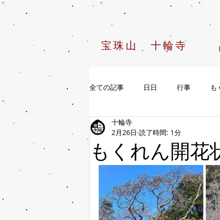
宝珠山 十輪寺
全ての記事
日日
行事
も
十輪寺
2月26日
読了時間: 1分
もくれん開花状