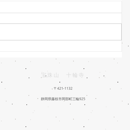
もくれん開花 3月1日
宝珠山 十輪寺
〒421-1132
静岡県藤枝市岡部町三輪925