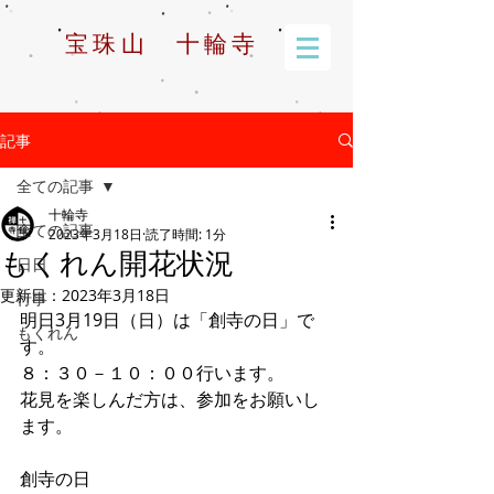
宝珠山 十輪寺
記事
全ての記事
十輪寺
全ての記事
2023年3月18日
読了時間: 1分
もくれん開花状況
日日
更新日：
2023年3月18日
行事
明日3月19日（日）は「創寺の日」で
もくれん
す。
８：３０－１０：００行います。
花見を楽しんだ方は、参加をお願いし
ます。
創寺の日