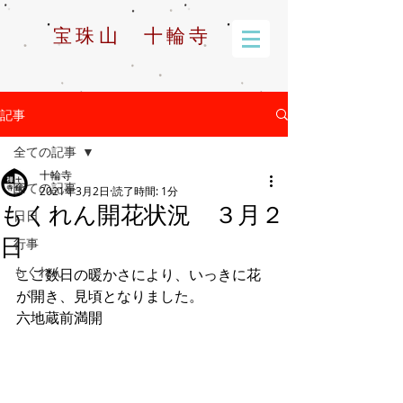
宝珠山 十輪寺
記事
全ての記事
十輪寺
全ての記事
2021年3月2日
読了時間: 1分
もくれん開花状況 ３月２
日日
日
行事
もくれん
ここ数日の暖かさにより、いっきに花
が開き、見頃となりました。
六地蔵前満開