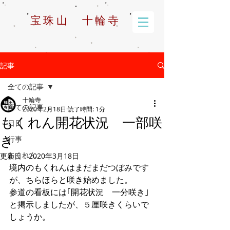
宝珠山 十輪寺
記事
全ての記事
十輪寺
全ての記事
2020年2月18日
読了時間: 1分
もくれん開花状況 一部咲
日日
き
行事
もくれん
更新日：
2020年3月18日
境内のもくれんはまだまだつぼみです
が、ちらほらと咲き始めました。
参道の看板には｢開花状況　一分咲き｣
と掲示しましたが、５厘咲きくらいで
しょうか。